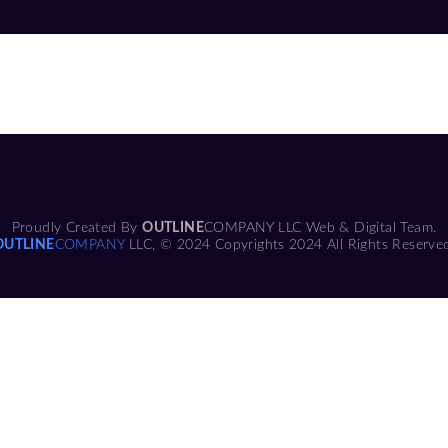
Proudly Created By
OUTLINE
COMPANY LLC Web & Digital Team.
OUTLINE
COMPANY
LLC, © 2024 Copyrights 2024 All Rights Reserve