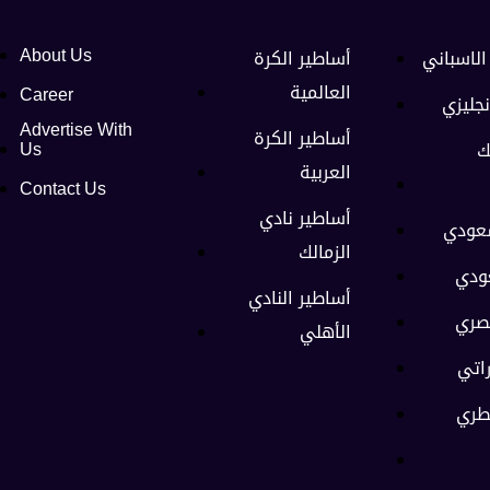
الاسباني
أساطير الكرة
About Us
العالمية
Career
نجليزي
Advertise With
أساطير الكرة
ك
Us
العربية
Contact Us
أساطير نادي
سعودي
الزمالك
ودي
أساطير النادي
صري
الأهلي
راتي
طري