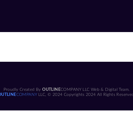
Proudly Created By
OUTLINE
COMPANY LLC Web & Digital Team.
OUTLINE
COMPANY
LLC, © 2024 Copyrights 2024 All Rights Reserve