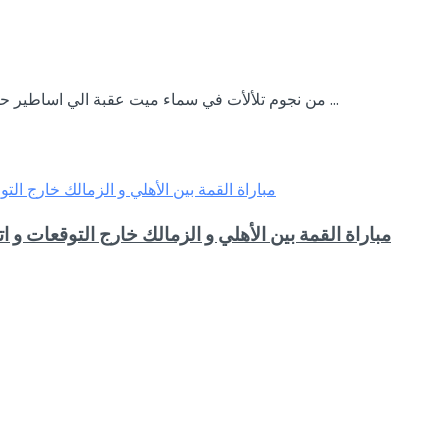
zamalek من نجوم تلألأت في سماء ميت عقبة الي اساطير حفرت علي جدران ذلك الكيان كل عام والزمالك حاضر القلب ...
سامي الشيشيني ل ” outline sports” : مباراة القمة بين الأهلي و الزمالك خارج الت