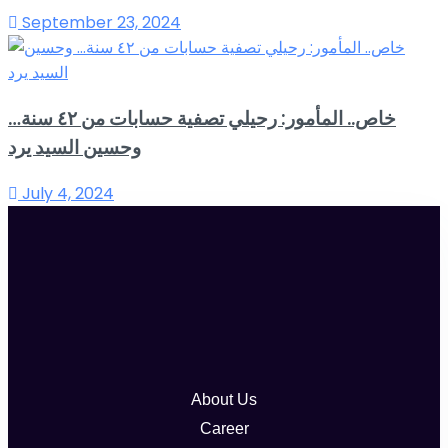
September 23, 2024
خاص.. المأمور: رحيلي تصفية حسابات من ٤٢ سنة…
وحسين السيد يرد
July 4, 2024
About Us
Career