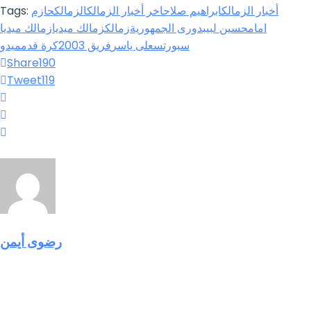
أخبار الزمالك
ابراهيم صلاح
اخر أخبار الزمالك
الزمالك
حازم
Tags:
امام
حسين لبيب
دورى الجمهورية
زمالك
زمالك ميديا
زمالك ميديا
سبورتس
على ياسر
فريق 2003
كرة قدم
ميدو
Share
190
Tweet
119
رضوى أيمن