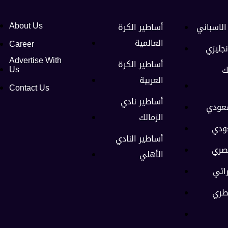
الاسباني
أساطير الكرة
About Us
العالمية
Career
نجليزي
Advertise With
أساطير الكرة
ك
Us
العربية
Contact Us
أساطير نادي
سعودي
الزمالك
ودي
أساطير النادي
صري
الأهلي
راتي
طري