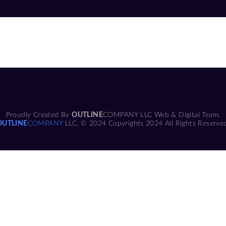
Proudly Created By
OUTLINE
COMPANY LLC Web & Digital Team.
OUTLINE
COMPANY
LLC, © 2024 Copyrights 2024 All Rights Reserve