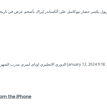
وري الانجليزي اوناى ايمرى مدرب الشهر فى البريمرليج اوناى ايمرى مدرب الشهر فى البريمرليج حسام الشويخ January 12, 2024 9:18 ...
om the iPhone