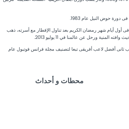
فى جهاز الشرطة وتدرج فى الرتب حتى وصل إلى رتبة اللواء، بالإضافة إلى أنه درب فريق نادى الزمالك تحت سن 17 سنة، فى أول أيام شهر رمضان الكريم بعد تناول الإفطار مع أسرته، ذهب
لمنية ورحل عن عالمنا في 11 يوليو 2013.
ز بلقب أفضل لاعب مصرى أكثر من مرة، وفز بلقب ثانى أفضل لاعب أفريقى تبعا لتصنيف مجلة فرانس فوتبول عام
محطات و أحداث