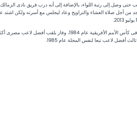
د من أجل صلاة العشاء والتراويح وعاد ليجلس مع أسرته ولكن اشتد علي
وعن الألقاب الفردية، فاز الغزال بلقب أفضل ليبرو فى كأس الأمم الأ