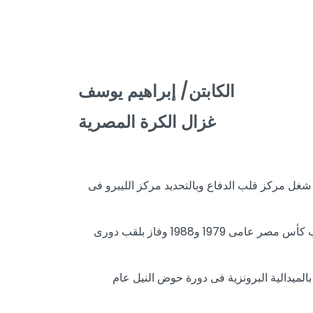
الكابتن/ إبراهيم يوسف
غزال الكرة المصرية
 الجيزة فى الأول من يناير عام 1959، ويعتبر الغزال أفضل من شغل مركز قلب الدفاع وبالتحديد مركز الليبرو فى
حقق “الغزال” العديد من الألقاب مع نادى الزمالك، وتُوج بلقب الدورى ثلاث مرات أعوام 1983 و1984 و1988، كما فاز بلقب كأس مصر عامى 1979 و1988 وفاز بلقب دورى
 ففاز إبراهيم يوسف بكأس الأمم الأفريقية مع المنتخب الوطنى تحت قيادة الجوهرى عام 1986، وفاز بالميدالية البرونزية فى دورة حوض النيل عام