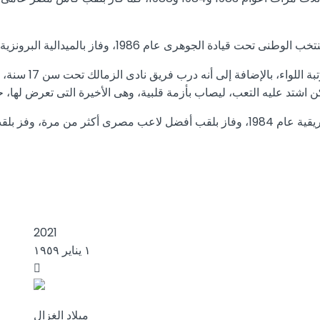
1، وفاز بالميدالية البرونزية فى دورة حوض النيل عام 1983.
وكان الغزال عضو 
عليه التعب، ليصاب بأزمة قلبية، وهى الأخيرة التى تعرض لها، حيث وافته ا
وعن الألقاب الفردية، فاز الغزال بلقب أفضل ليبرو فى كأس الأمم الأفريقية عام 1984، وفا
2021
١ يناير ١٩٥٩
ميلاد الغزال