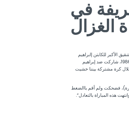
يفة في
ة الغزال
يق الأكبر للكابتن إابراهيم
يوسف :” في مباراة جمعت الزمالك بالترسانة عام 1986، شاركت ضد إبراهيم
خلال كرة مشتركة بيننا خشيت
لكرة)، فضحكت ولم أقم باالضغط
تهت هذه المباراة بالتعادل”.