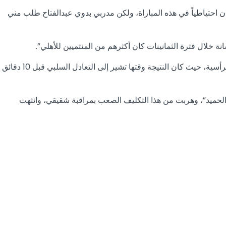
 كان احتياطياً في هذه المباراة، ولكن مدربي بدوي عبدالفتاح طلب مني
ة خلال فترة الثمانينات كان أكثرهم من المنتميين للأهلي”.
وأكمل:” بدوي عبدالفتاح فاجئني وطلب مني أن أحل بديلاً وأن أراقب شقيقي ابراهيم يوسف عند تقدمه للأمام والحد من خطورته في الكرات الرأسية، حيث كان النتيجة وقتها تشير إلى التعادل السلبي قبل 10 دقائق
لحميد”، وهربت من هذا التكليف الصعب بمراقبة شقيقي، وانتهت