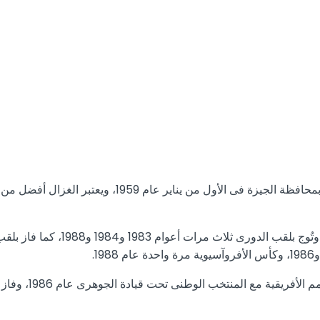
إبراهيم يوسف عوض الله محمد، ولد في حى إمبابة بمحافظة
وعلى الصعيد الدولى،