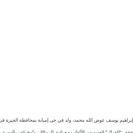
إبراهيم يوسف عوض الله محمد، ولد في حى إمبابة بمحافظة الجيزة فى الأول من يناير عام 1959، ويعتبر الغزال أفضل من شغل مركز قلب الدفاع وب