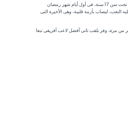
وكان الغزال عضو فى جهاز الشرطة وتدرج فى الرتب حتى وصل إلى رتبة اللواء، بالإضافة إلى أنه درب فريق نادى الزمالك تحت سن 17 سنة، فى أول أيام شهر رمضان
ه التعب، ليصاب بأزمة قلبية، وهى الأخيرة التى
فريقية عام 1984، وفاز بلقب أفضل لاعب مصرى أكثر من مرة، وفز بلقب ثانى أفضل لاعب أفريقى تبعا