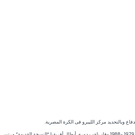
حقق “الغزال” العديد من الألقاب مع نادى الزمالك، وتُوج بلقب الدورى ثلاث مرات أعوام 1983 و1984 و1988، كما فاز بلقب كأس مصر عامى 1979 و1988 وفاز بلقب دورى أبطال أفريقيا “النسخة القديمة” مرتين