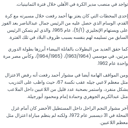
تواجد في منصب مدير الكرة في الأهلي خلال فترة الثمانينيات.
إحدى المحطات التي كان يعتز بها أحمد رفعت خلال مسيرته مع كرة
القدم، الوسام الذي حصل عليه من الرئيس جمال عبدالناصر بعد الفوز
على ويستهام الإنجليزي (5/1)، عام 1965، والذي لم يتمكن الرئيس
السابق من تسليمه لهم بنفسه بسبب ظروف البلاد في تلك الفترة.
كما حقق العديد من البطولات بالفانلة البيضاء أبرزها بطولة الدوري
مرتين، في موسمي (1963/1964)، (1964/1965)، وكأس مصر مرة
واحدة عام 1962.
ومن المواقف الهامة أيضا في مشوار أحمد رفعت أنه رفض الاعتزال
مثل معظم لاعبي جيله عقب نكسة 67، حيث واظب على التدريب
بشكل منفرد، واستمر بصحبة عدد قليل من اللاعبين داخل الملاعب
مثل عبدالكريم الجوهري وحمادة إمام ومحمود أبورجيلة.
آخر مشوار النجم الراحل داخل المستطيل الأخضر كان أمام غزل
المحلة في 31 ديسمبر عام 1972، ولكنه لم ينظم مباراة اعتزال مثل
معظم اللاعبين.