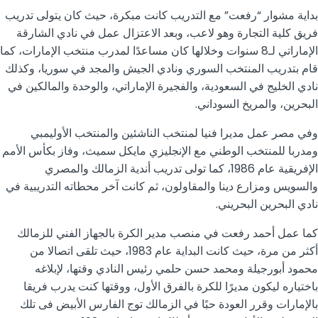
بداية مشوار “رفعت” مع التدريب كانت مبكرة، حيث كان يتولى تدريب
فريق كلية التجارة وهو لاعب، وبعد الاعتزال عمل في نادي الشارقة
الإماراتي لـ8 سنوات وخلالها كان مساعدًا لمدرب منتخب الإمارات، كما
قام بتدريب المنتخب السوري ونادي الجيش والمجد في سوريا، وكذلك
نادي الخليج في السعودية، والفجيرة الإماراتي، والوحدة والمالكين في
البحرين، والمريخ السوداني.
وفي مصر عمل مديرا فنيا لمنتخب الناشئين والمنتخب الأوليمبي
ومدربا للمنتخب الوطني مع الإنجليزي مايكل سميث، وفاز بكأس الأمم
الإفريقية عام 1986، كما تولى تدريب أندية الزمالك والمصري
والسويس ومزارع دينا والمقاولون، ثم كانت آخر محطاته التدريبية في
نادي البحرين البحريني.
كما عمل أحمد رفعت في منصب مدير الكرة بالجهاز الفني للزمالك
أكثر من مرة، حيث كانت البداية عام 1983، حيث تلقى اتصالا من
محمود أبورجيلة ومحمد حسن حلمي رئيس النادي وقتها، لإبلاغه
باختياره ليكون مديرًا للكرة بالفرق الأول، ووقتها كنت يدرب فريقا
بالإمارات وقرر العودة حبًا في الزمالك توج الفارس الأبيض فى تلك