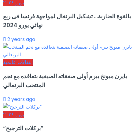
يورو ٢٠٢٤
بالقوة الضاربة… تشكيل البرتغال لمواجهة فرنسا فى ربع
نهائي يورو 2024
2 years ago
إنتقالات عالمية
بايرن ميونخ يبرم أولى صفقاته الصيفية بتعاقده مع نجم
المنتخب البرتغالي
2 years ago
يورو ٢٠٢٤
“بركلات الترجيح”