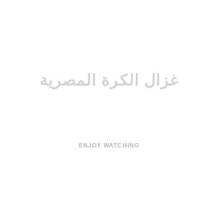
غزال الكرة المصرية
الكابتن / إبراهيم يوسف
ENJOY WATCHING