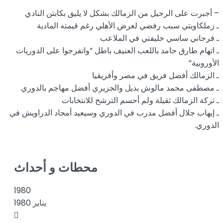
– أجبرت على الرحيل من الزمالك بشكل لا يليق بكابتن النادي
ـ زملكاويتي سبب رفضي لعرض الأهلي رغم قيمته المادية
ـ فرجاني ساسي خليفتي في الملاعب
ـ اتهام طارق حامد باللعب العنيف باطل “واتفرجوا على الدوريات
الأوروبية”
ـ الزمالك أفضل فريق في مصر وأفريقيا
ـ مصطفى محمد مالوش بديل والجزيري أفضل مهاجم بالدوري
ـ تركة الزمالك ثقيلة ولم أحسم الترشح للانتخابات
ـ إيهاب جلال أفضل مدرب في الدوري وسيعيد أمجاد الدراويش في
الدوري.
محطات و أحداث
1980
يناير 1980