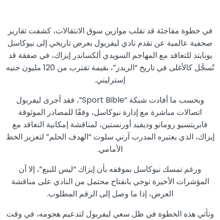
في خطوة مفاجئة قد تقلب موازين سوق الانتقالات، كشفت تقارير
صحفية عالمية عن تقدم نادي ليفربول بعرض تاريخي إلى نيوكاسل
يونايتد للتعاقد مع المهاجم السويدي ألكساندر إيزاك، في صفقة قد
تُسجَّل كالأغلى في تاريخ “الريدز”، بقيمة تقترب من 120 مليون جنيه
إسترليني.
وبحسب ما أفادت شبكة “Sport Bible”، فقد أجرى ليفربول
اتصالات مباشرة مع إدارة نيوكاسل، وفقًا للمصادر الموثوقة
فابريتسيو رومانو وديفيد أورنستين، لمناقشة إمكانية التعاقد مع
إيزاك، الذي يعتبره المدرب آرني سلوت “الهدف الحلم” لتعزيز الخط
الأمامي.
ورغم تمسك نيوكاسل بموقفه بأن إيزاك “ليس للبيع”، إلا أن
المؤشرات الأخيرة توحي بانفتاح محتمل من النادي على مناقشة
العرض، إذا ما وصل إلى الرقم المطلوب.
وتأتي هذه الخطوة في ظل سعي ليفربول لتدعيم هجومه، في وقت