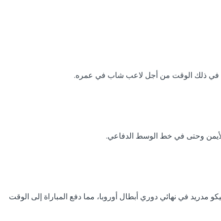
 أوروبا 2014: ربما تكون هذه اللحظة هي الأبرز في مسيرته، حيث سجل راموس هدف التعادل في الدقيقة 93 ضد أتلتيكو مدريد في نهائي دوري أبطال أوروبا، مما دفع المباراة إلى الوقت