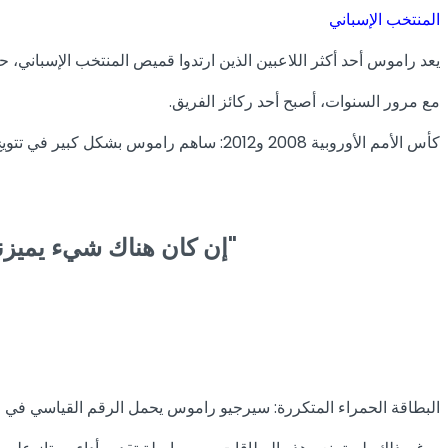
المنتخب الإسباني
يعد راموس أحد أكثر اللاعبين الذين ارتدوا قميص المنتخب الإسباني، حيث شارك لأول مرة 
مع مرور السنوات، أصبح أحد ركائز الفريق.
كأس الأمم الأوروبية 2008 و2012: ساهم راموس بشكل كبير في تتويج إسبانيا باللقب الأوروبي مرتين متتاليتين، محققًا إنجازًا نادرًا على المستوى الدولي.
"إن كان هناك شيء يميزني فهو عدم الاستسلام. يمكنك أن تكرهني أو تحبني، لكنني أترك كل شيء على أرض الملعب"
البطاقة الحمراء المتكررة: سيرجيو راموس يحمل الرقم القياسي في عدد حالات الطرد