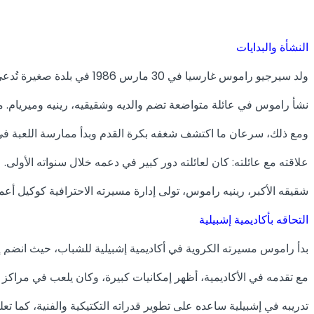
النشأة والبدايات
ولد سيرجيو راموس غارسيا في 30 مارس 1986 في بلدة صغيرة تُدعى كاماس، وهي إحدى ضواحي مدينة إشبيلية الإسبانية.
نشأ راموس في عائلة متواضعة تضم والديه وشقيقيه، رينيه وميريام. م
ومع ذلك، سرعان ما اكتشف شغفه بكرة القدم وبدأ ممارسة اللعبة في
علاقته مع عائلته: كان لعائلته دور كبير في دعمه خلال سنواته الأولى.
شقيقه الأكبر، رينيه راموس، تولى إدارة مسيرته الاحترافية كوكيل أعمال
التحاقه بأكاديمية إشبيلية
بدأ راموس مسيرته الكروية في أكاديمية إشبيلية للشباب، حيث انضم إل
مع تقدمه في الأكاديمية، أظهر إمكانيات كبيرة، وكان يلعب في مراكز 
تدريبه في إشبيلية ساعده على تطوير قدراته التكتيكية والفنية، كما تعلم