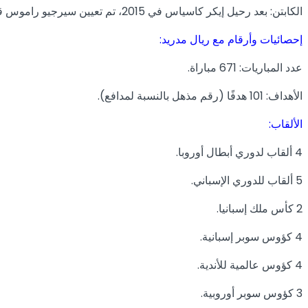
الكابتن: بعد رحيل إيكر كاسياس في 2015، تم تعيين سيرجيو راموس قائدًا للفريق. قاد راموس الفريق للعديد من البطولات، وكان دائمًا مصدر إلهام للاعبين والجماهير بأدائه القيادي.
إحصائيات وأرقام مع ريال مدريد:
عدد المباريات: 671 مباراة.
الأهداف: 101 هدفًا (رقم مذهل بالنسبة لمدافع).
الألقاب:
4 ألقاب لدوري أبطال أوروبا.
5 ألقاب للدوري الإسباني.
2 كأس ملك إسبانيا.
4 كؤوس سوبر إسبانية.
4 كؤوس عالمية للأندية.
3 كؤوس سوبر أوروبية.