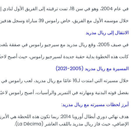
في عام 2004، وهو في سن 18، تمت ترقيته إلى الفريق الأول لنادي إشبيلية، حيث أتيحت له الفرصة للمشاركة في الدوري الإسباني الممتاز.
خلال موسمه الأول مع الفريق، خاض راموس 39 مباراة وسجل هدفين، وهو ما جذب انتباه الأندية الكبرى في إسبانيا وأوروبا.
الانتقال إلى ريال مدريد
في صيف 2005، وقع ريال مدريد مع سيرجيو راموس في صفقة بلغت قيمتها 27 مليون يورو، لتكون واحدة من أغلى الصفقات التي تم دفعها في ذلك الوقت من أجل لاعب شاب في عمره.
كانت هذه الخطوة بداية حقبة جديدة لسيرجيو راموس، حيث أصبح لاحقًا ج
المسيرة مع ريال مدريد (2005-2021)
خلال مسيرته التي امتدت لـ16 عامًا مع ريال مدريد، لعب راموس في مركز قلب الدفاع، لكنه كان يجيد اللعب في مراكز أخرى مثل الظهير الأيمن وحتى في خط الوسط الدفاعي.
بفضل قوته البدنية ومهارته في التمرير والرأسيات، أصبح راموس لاعبًا 
أبرز لحظات مسيرته مع ريال مدريد:
الإضافي، حيث فاز ريال مدريد باللقب العاشر (La Décima).