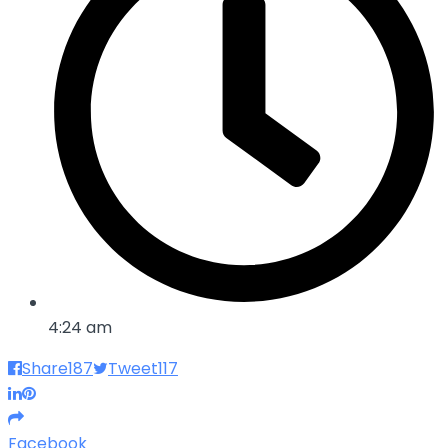
4:24 am
Share
187
Tweet
117
Facebook