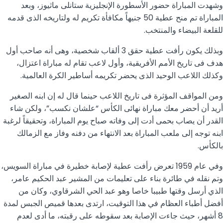
وشهدت المباراة حضور الأسطورة الإنجليزية ستانلى ماثيوز، وبعد
المباراة تم منح عطية 50 جنيهاً مكافأة تكريم له ولتاريخه الذى قدمه
للقلعة البيضاء والمنتخب.
وبذلك يكون رأفت عطية حقق 3 ألقاب شخصية، وهى أنه صاحب أول
هدف فى تاريخ الأمم الأفريقية، وأول لاعب تقام له مباراة اعتزال،
وكذلك اللاعب الوحيد الذى يحضر تكريمه أساطير الكرة العالمية.
ومن المواقف المؤثرة فى تاريخ اللاعب حينما قال له إن ابنه الصغير
أريد أن أحضر معك مباراة نهائى الكأس “علشان نكسب”، ولكن شاء
القدر أن يصاب بحمى أدت إلى وفاته صباح يوم المباراة، وتحقيقاً لرغبة
ابنه توجه إلى ملعب المباراة بعد الانتهاء من دفنه وفاز مع الزمالك
بالكأس.
وفي عام 1959 تعرض رأفت عطية لإصابة خطيرة في مباراة السويس،
وتم نقله في طائرة بناء على تعليمات من المشير عبد الحكيم عامر،
الذي أرسل وقتها طبيبا خاصا وهو عبد الحي الشرقاوي، وكان من
أفضل أطباء العظام في هذا التوقيت، ارتدى بعدها قميص الجبس لمدة
8 أشهر، حيث جاءت الإصابة بعد سقوطه على رقبته، ما أدى لعدم