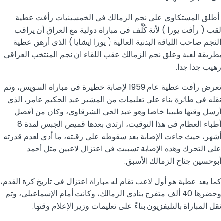
أطلق المستكاوى على نجم الزمالك فى الخمسينيات رأفت عطية
لقب ( رأفت يورا ) لأنة كُلِّف فى مباراة دولية مع العراق أن يراقب
النجم صاحب اللياقة البدنية العالية ( يورا ايشايا ) الذى أرهق عطية
بطريقة لعبة وعلق نجم الزمالك عقب اللقاء ان نجم المنتخب العراقى
رهيب جدا جدا.
تعرض رأفت عطية عام 1959 لإصابة خطيرة فى مباراة السويس، وتم
نقله فى طائرة بناء على تعليمات من المشير عبد الحكيم عامر، الذى
أرسل وقتها طبيبا خاصا وهو عبد الحى الشرقاوى، وكان من أفضل
أطباء العظام فى هذا التوقيت، ارتدى بعدها قميص الجبس لمدة 8
أشهر، حيث جاءت الإصابة بعد سقوطه على رقبته، ما أدى لعدم قدرته
على التحرك وهذه الإصابة تسببت فى اعتزال لاعبين مثل أحمد
أبوحسين جناح الزمالك الأسبق.
كما يعد عطية هو أول لاعب تقام له مباراة اعتزال فى تاريخ كرة القدم،
وحضرها 40 ألف متفرج بنادى الزمالك، وكانت أمام الإسماعيلى، وتم
نقل المباراة بالتليفزيون بناءً على تعليمات وزير الإعلام وقتها.