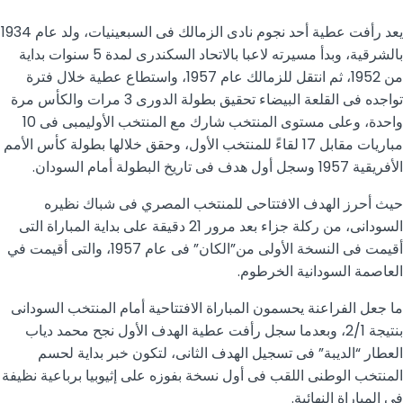
يعد رأفت عطية أحد نجوم نادى الزمالك فى السبعينيات، ولد عام 1934
بالشرقية، وبدأ مسيرته لاعبا بالاتحاد السكندرى لمدة 5 سنوات بداية
من 1952، ثم انتقل للزمالك عام 1957، واستطاع عطية خلال فترة
تواجده فى القلعة البيضاء تحقيق بطولة الدورى 3 مرات والكأس مرة
واحدة، وعلى مستوى المنتخب شارك مع المنتخب الأوليمبى فى 10
مباريات مقابل 17 لقاءً للمنتخب الأول، وحقق خلالها بطولة كأس الأمم
الأفريقية 1957 وسجل أول هدف فى تاريخ البطولة أمام السودان.
حيث أحرز الهدف الافتتاحى للمنتخب المصري فى شباك نظيره
السودانى، من ركلة جزاء بعد مرور 21 دقيقة على بداية المباراة التى
أقيمت فى النسخة الأولى من”الكان” فى عام 1957، والتى أقيمت في
العاصمة السودانية الخرطوم.
ما جعل الفراعنة يحسمون المباراة الافتتاحية أمام المنتخب السودانى
بنتيجة 2/1، وبعدما سجل رأفت عطية الهدف الأول نجح محمد دياب
العطار “الديبة” فى تسجيل الهدف الثانى، لتكون خبر بداية لحسم
المنتخب الوطنى اللقب فى أول نسخة بفوزه على إثيوبيا برباعية نظيفة
فى المباراة النهائية.