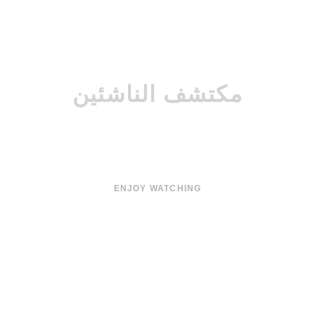
مكتشف الناشئين
الكابتن / حمادة نصر
ENJOY WATCHING