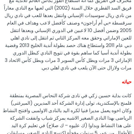
محترف في الفريق كما انه استطاع الفوز بكأس العالم للأندية مع
فريق السد القطري خلال السنة (2002) التي لعبها مع النادي معاراً
من نادي ريال سوسيدات الإسباني وانتقل بعدها للعب في نادي ريال
سرقسطة «بي أم أراجون» وصنف كأفضل لاعب وهداف في العام
2005 وضمن أفضل 10 لاعبين في الدوري الإسباني وبعدها انتقل
للعين الإماراتي وحقق معه المركز الثاني ثم انتقل إلى نادي اهلي
دبي عام 2011 واستطاع هناك حصد بطولة أندية الخليج 2013 وفضية
بطولة أندية أسيا كما ساهم بقوة في تتويج النادي كبطل الدوري
الإماراتي 3 مرات وبطل كأس السوبر 3 مرات وبطل كأس الاتحاد 3
مرات ولازال حتى الآن يلعب في نادي اهلي دبي.
حياته
كانت بداية حسين زكي في نادى شركة النحاس المصرية بمنطقة
فلمنج بالإسكندرية، تولى إدارة الشركة أحد المديرين (الميرغنى)
وكان اخوه يعمل مديرا فنيا لكره اليد بالنادى الاولمبى وافتتح النشاط
الرياضى بهذا النادى الصغير الاشبه بمركز شباب وانفقت الشركة
على هذا النشاط وبداوا (ك عليوه – ك صلاح) في تعليم كرة اليد
للأطفال من عمر 5 سنوات وفجأة اكتسح النادى الصغبر مسابقات