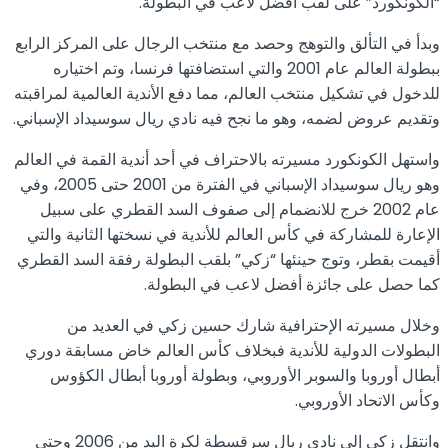
“الكونكورد” على لقب أفضل لاعب في البطولة.
وبدأ في التألق والتوهج وحصد مع منتخب الرجال على المركز الرابع
ببطولة العالم عام 2001 والتي استضافتها فرنسا، وتم اختياره
للدخول في تشكيل منتخب العالم، مما دفع الأندية العالمية لمراقبته
وتقديم عروض لضمه، وهو ما نجح فيه نادي ريال سوسيداد الإسباني.
واستهل الكونكورد مسيرته بالاحتراف في أحد أندية القمة في العالم
وهو ريال سوسيداد الإسباني في الفترة من 2001 حتى 2005، وفي
عام 2002 خرج للانضمام إلى صفوف السد القطري على سبيل
الإعارة للمشاركة في كأس العالم للأندية في نسختها الثانية والتي
أقيمت بقطر، وتوج حينئها “زكي” بلقب البطولة رفقة السد القطري
كما حصل على جائزة أفضل لاعب في البطولة.
وخلال مسيرته الإحترافية شارك حسين زكي في العديد من
البطولات الدولية للأندية فبخلاف كأس العالم خاض مسابقة دوري
أبطال أوروبا والسوبر الأوروبي، وبطولة أوروبا أبطال الكؤوس
وكأس الاتحاد الأوروبي.
وانتقل زكي إلى نادي ريال سرقسطة لكرة اليد من 2006 وحتى