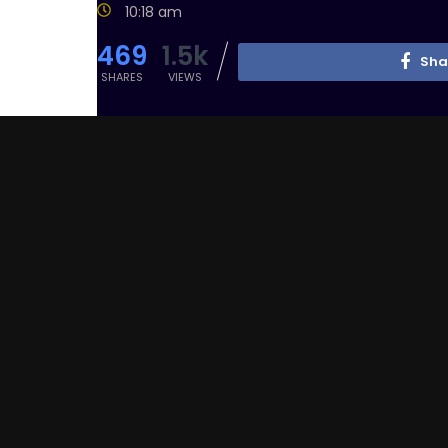
10:18 am
469
1.5k
Sha
SHARES
VIEWS