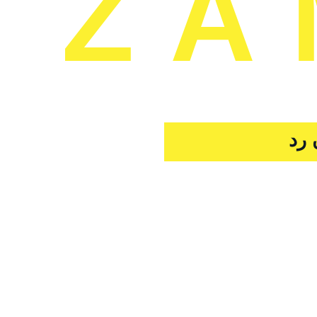
ZA
 رد