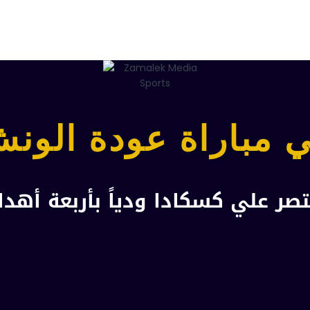
 مباراة عودة الون
نتصر علي كسكادا ودياً بأربعة أهد