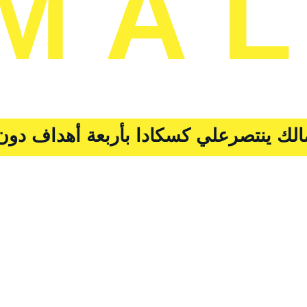
MA
الك ينتصرعلي كسكادا بأربعة أهداف دون