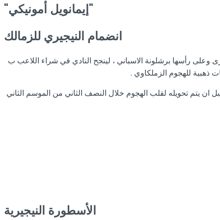
"إيمانويل أمونيكي"
انضمام النيجيري للزمالك
عدد من الاندية الاوروبية الكبرى وعلى رأسها برشلونة الاسباني ، لينجح النادي في شراء اللاعب ب
نويل 26 هدف مع الأخذ في الاعتبار انه اغلب الوقت كان يوظف كلاعب وسط ايسر في طريقة 442 الدياموند قبل ان يتم تحويله لقلب الهجوم خلال النصف الثاني من الموسم الثاني
الأسطورة النيجيرية