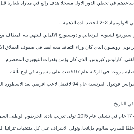
ى في تاريخ نيجيريا و ساعدهم في تخطي الدور الاول مسجلا هدف رائع في مباراة بل
صد بلده الذهبية …
وبي روبسون الذي كان وراء التعاقد معه ايضا في صفوف العملاق الاسباني
 97 قضت على مسيرته في اوج تألقه ….
ايمانويل كان الثاني في الجائزة الشهيرة الكرة الذهبية الممنوحة من الفرانس
في التاريخ…