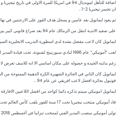
اضافة للتأهل لمونديال 94 في امريكا للمرة الاول
ان تخسر نيجيريا 2-1 ..
ثم يعود ايمانويل بعد عامين و يسجل هدف الفوز على الارجنتين في نهائي الاولومبياد 3-2 لتح
على صعيد الاندية انتقل من الزمالك عام 94 بعد صراع قانوني كبير بين سبورتنج لشبونة البرتغالي و دويسبورج الالماني لينتهي بيه المطاف مع سبورتنج …
ايمانويل كان لاعب مفضل بشدة لدى اسطورة التدريب الانجليزية السير ب
لعب “أمونيكي” عام 1996 لنادي سبورتينج لشبونة، تحت قيادة المدير الفني، كارلوس كيروش، الذي كان يؤمن بقدرات النيجيري المخضرم
رغم بدايته الجيدة و حصوله على مكان اساسي الا انه للاسف تعرض لاصابة مروعة في الركبة عام
فوتبول بجائزة افضل لاعب افريقي عن عام 94 …
ايمانويل امونيكي سيتم تذكره دائما كواحد من افضل اللاعبين الافارقة 
قاد أمونيكي منتخب نيجيريا تحت 17 سنة للفوز بلقب كأس العالم تحت 17 عام في تشيلي عام 2015. تولى تدريب نادى الخرطوم الوطنى السودانى اواخر 2017 حتى يونيو 2018.
تولى أمونيكي منصب المدير الفني لمنتخب تنزانيا في أغسطس 2018 خلفًا للمدرب سالوم مايانجا. وتولى الاشراف على كل منتخبات تنزانيا الوطنية في الفئات السنية الأصغر.