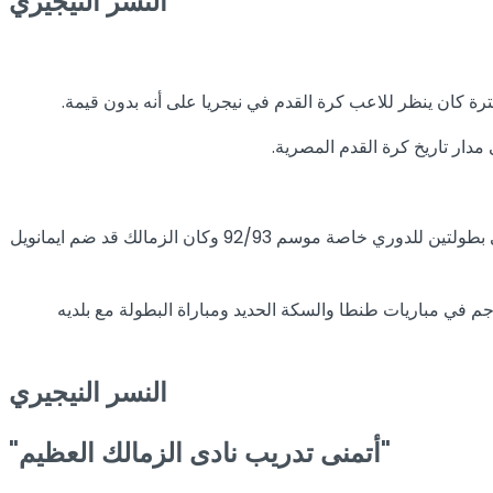
النسر النيجيري
ار تاريخ كرة القدم المصرية.
ويعتبر خبراء الكرة ايمانويل ثاني أفضل صفقات الزمالك الأفريقية بعد الغاني كوارشي حيث اضاف للفريق قوة وأسهم في حصول الفريق علي بطولتين للدوري خاصة موسم 92/93 وكان الزمالك قد ضم ايمانويل
سبب الإصابة وطلب منه اللعب كمهاجم في مباريات طنطا والسكة الحديد ومباراة البطولة مع بلديه
النسر
النيجيري
"أتمنى تدريب نادى الزمالك العظيم"