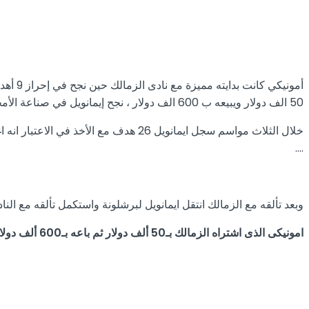
أمونيك
50 الف دولار ويبيعه ب 600 الف دولار ، نجح إيمانويل في صناعة الأمجاد للنادي الزمالك ولنفسه وكانت فترة تواجده في القلعة البيضاء لحظات ذهبية للهجوم الزملكاوي .
….
وبعد تألقه مع الزمالك انتقل ايمانويل لبرشلونة واستكمل تألقه مع الناد
امونيكى الذى اشتراه الزمالك بـ50 ألف دولار ثم باعه بـ600 ألف دولار