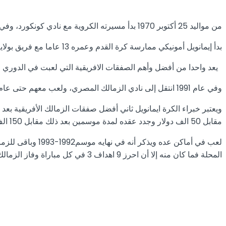
من مواليد 25 أكتوبر 1970 بدأ مسيرته الكروية مع نادي كونكورد، وفي عام 1991 انتقل إلى نادي جوليوس بيرغر.
بدأ إيمانويل أمونيكي ممارسة كرة القدم وعمره 13 عاما مع فريق بولاية لاجوس بنيجريا، وتدرب تحت قيادة المدير الفني يمي تيلا، وفي تلك الفترة كان ينظر للاعب كرة القدم في نيجريا على أنه بدون قيمة.
يعد واحدا من أفضل وأهم الصفقات الافريقية التي لعبت في الدوري 
وفي عام 1991 انتقل إلى نادي الزمالك المصري، ولعب معهم حتى عام 1994.
مقابل 50 الف دولار وجدد عقده لمدة موسمين بعد ذلك مقابل 150 الف دولار..
المحلة فما كان منه إلا أن احرز 9 اهداف 3 في كل مباراة وفاز الزمالك باللقب حتى قبل مباراة الاهلى التي فاز بها الزمالك.