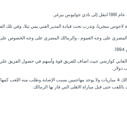
المصري على وجه العموم ، والزمالك المصري على وجه الخصوص على مد
لعب في أماكن عده ويذكر أنه في نهايه موسم1992-1993 وباقى للزمالك 4 مباريات ولا يوجد مهاجمين ب