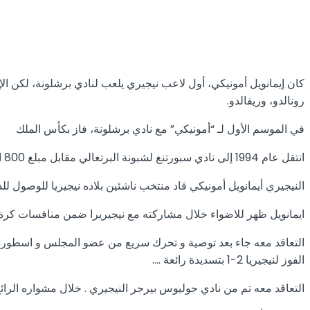
كان إيمانويل أمونيكي، أول لاعب نيجيري يلعب لنادي برشلونة، لكن الإ
رونالدو، وريفالدو.
في الموسم الأول لـ “أمونيكي” مع نادي برشلونة، فاز بكأس الملك
انتقل عام 1994 إلى نادي سبورتنغ لشبونة البرتغالي مقابل مبلغ 800 الف دولار، ولعب معهم حتى عام 1997. وشارك معهم في 51 مباراة وسجل 17 هدف، حقق مع سبورتنغ لشبونة لقب كأس البرتغال.
النيجيري أيمانويل أمونيكي قاد منتخب ناشئين بلاده نيجيريا للوصول لل
ايمانويل ظهر للاضواء خلال مشاركته مع نيجيريرا ضمن منافسات كرة الق
التعاقد معه جاء بعد توصية و تحرك سريع من عضو المجلس و اسطورة ال
الفوز لنيجيريا 2-1 بتسديدة رائعة ….
التعاقد معه تم من نادي جوليوس بيرجر النيجيري . خلال مشواره الرائع ساعد ايمانويل بلاده في 