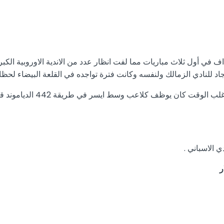
ي كانت بدايته مميزة مع نادى الزمالك حين نجح في إحراز 9 أهداف في أول ثلاث مباريات مما لفت انظار 
خلال الثلاث مواسم سجل ايما
ي الاسباني .