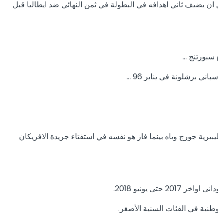
غاريا قبل ان يضيف ثاني اهدافه في البطولة في ثمن النهائي ضد ايطاليا قبل
 برشلونة في يناير 96 …
 فوتبول الفرنسية عام 94 لافضل لاعب افريقي بعد الاسطورة الليبيرية جورج وياه بينما فاز هو نفسه في استفتاء جريدة الافريكان